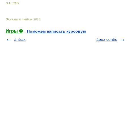
S.A
.
1999
.
Diccionario médico
.
2013
.
Игры ⚽
Поможем написать курсовую
ántrax
ápex cordis