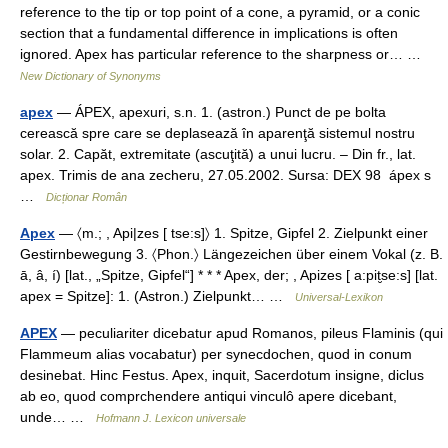
reference to the tip or top point of a cone, a pyramid, or a conic
section that a fundamental difference in implications is often
ignored. Apex has particular reference to the sharpness or… …
New Dictionary of Synonyms
apex
— ÁPEX, apexuri, s.n. 1. (astron.) Punct de pe bolta
cerească spre care se deplasează în aparenţă sistemul nostru
solar. 2. Capăt, extremitate (ascuţită) a unui lucru. – Din fr., lat.
apex. Trimis de ana zecheru, 27.05.2002. Sursa: DEX 98 ápex s
…
Dicționar Român
Apex
— 〈m.; , Api|zes [ tse:s]〉 1. Spitze, Gipfel 2. Zielpunkt einer
Gestirnbewegung 3. 〈Phon.〉 Längezeichen über einem Vokal (z. B.
ā, â, í) [lat., „Spitze, Gipfel“] * * * Apex, der; , Apizes [ a:pit̮se:s] [lat.
apex = Spitze]: 1. (Astron.) Zielpunkt… …
Universal-Lexikon
APEX
— peculiariter dicebatur apud Romanos, pileus Flaminis (qui
Flammeum alias vocabatur) per synecdochen, quod in conum
desinebat. Hinc Festus. Apex, inquit, Sacerdotum insigne, diclus
ab eo, quod comprchendere antiqui vinculô apere dicebant,
unde… …
Hofmann J. Lexicon universale