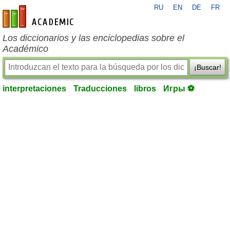
RU
EN
DE
FR
es-academic.com
Los diccionarios y las enciclopedias sobre el
Académico
¡Buscar!
interpretaciones
Traducciones
libros
Игры ⚽