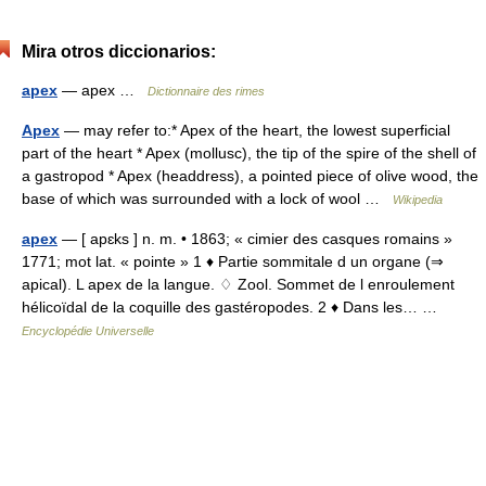
Mira otros diccionarios:
apex
— apex …
Dictionnaire des rimes
Apex
— may refer to:* Apex of the heart, the lowest superficial
part of the heart * Apex (mollusc), the tip of the spire of the shell of
a gastropod * Apex (headdress), a pointed piece of olive wood, the
base of which was surrounded with a lock of wool …
Wikipedia
apex
— [ apɛks ] n. m. • 1863; « cimier des casques romains »
1771; mot lat. « pointe » 1 ♦ Partie sommitale d un organe (⇒
apical). L apex de la langue. ♢ Zool. Sommet de l enroulement
hélicoïdal de la coquille des gastéropodes. 2 ♦ Dans les… …
Encyclopédie Universelle