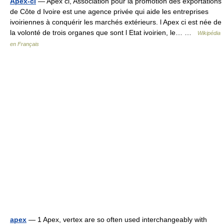
Apex-ci
— Apex ci, Association pour la promotion des exportations
de Côte d Ivoire est une agence privée qui aide les entreprises
ivoiriennes à conquérir les marchés extérieurs. l Apex ci est née de
la volonté de trois organes que sont l Etat ivoirien, le… …
Wikipédia
en Français
apex
— 1 Apex, vertex are so often used interchangeably with