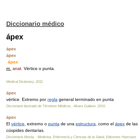
Diccionario médico
ápex
ápex
ápex
ápex
m.
anat.
Vértice o punta.
Medical Dictionary.
2011
.
ápex
vértice. Extremo por
regla
general terminado en punta
Diccionario ilustrado de Términos Médicos.
.
Alvaro Galiano
.
2010
.
ápex
El
vértice
, extremo o
punta
de una
estructura
, como el
ápex
de las
cúspides dentarias.
Diccionario Mosby - Medicina, Enfermería y Ciencias de la Salud, Ediciones Hancourt,